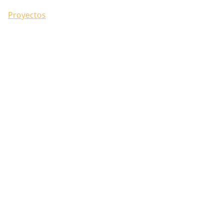
Inicio
Nosotros
Proyectos
Servicios
Contacto
Blog
fommurL3